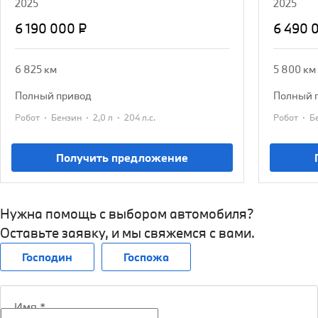
2025
2025
6 190 000 ₽
6 490 
6 825 км
5 800 км
полный привод
полный 
·
·
·
·
Робот
Бензин
2,0 л
204 л.с.
Робот
Получить предложение
Нужна помощь с выбором автомобиля?
Оставьте заявку, и мы свяжемся с вами.
Господин
Госпожа
Имя
*