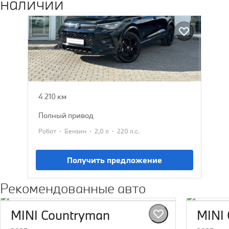
наличии
Volkswagen Tiguan
2026
4 690 000 ₽
4 210 км
полный привод
·
·
·
Робот
Бензин
2,0 л
220 л.с.
Получить предложение
Рекомендованные авто
MINI Countryman
MINI