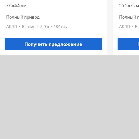
77 444 км
55 547 км
полный привод
полный 
·
·
·
·
АКПП
Бензин
2,0 л
184 л.с.
АКПП
Получить предложение