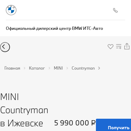
Официальный дилерский центр BMW ИТС-Авто
MINI
Countryman
Главная
Каталог
MINI
Countryman
Внедорожни
Бензин 2,0 л
204 л.с. Робот
MINI
Countryman
в Ижевске
5 990 000 ₽
Получить